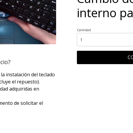
interno p
Cantidad
C
cio?
a instalación del teclado
ncluye el repuesto).
lidad adquiridas en
ento de solicitar el