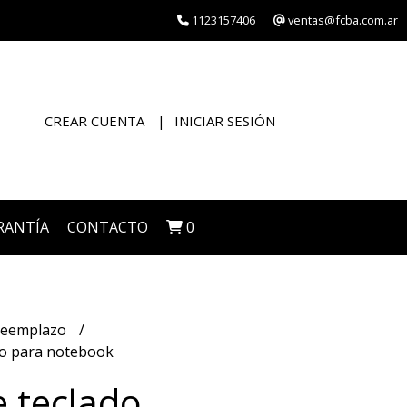
1123157406
ventas@fcba.com.ar
CREAR CUENTA
INICIAR SESIÓN
RANTÍA
CONTACTO
0
eemplazo
no para notebook
 teclado