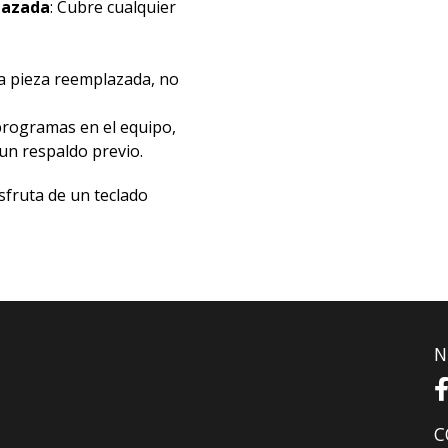
lazada
: Cubre cualquier
la pieza reemplazada, no
programas en el equipo,
n respaldo previo.
sfruta de un teclado
N
C